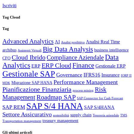
Iscriviti
Tag Cloud
Tag
Advanced Analytics
AI
Analisi Real Time
Analisi predittiva
Big Data Analysis
archibus
business intelligence
Assistenti Virtuali
Data
Cloud Ibrido
Compliance Aziendale
CFO
Analytics
Finance
ERP Cloud
ERP
Gestionale ERP
Gestionale SAP
Governance
IFRS16
Insurance
IORP II
Performance Management
Migrazione SAP HANA
MDK
Pianificazione Finanziaria
Risk
process mining
Roadmap SAP
Management
SAP Connector for Cash Forecast
SAP S/4 HANA
SAP REM
SAP S/4HANA
Settore Assicurativo
supply chain
sostenibilità
Tesoreria aziendale
TMS
treasury management
Transportation management
Gli ultimi articoli