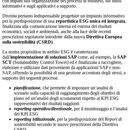
con impatti sull’organizzazione dei processi di business, sui flussi
informativi e sugli applicativi a supporto.
Diventa pertanto indispensabile progettare un impianto informativo
per la predisposizione di una
reportistica ESG unica ed integrata
,
finalizzata alla comunicazione interna ed esterna dei risultati
economici, sociali e ambientali, anche alla luce delle recenti
prescrizioni regolatorie introdotte dalla nuova
Direttiva Europea
sulla sostenibilità (CSRD)
.
La nostra proposition in ambito ESG è caratterizzata
dall’
implementazione di soluzioni SAP
come, ad esempio, la
SAP
SCT
(Sustainability Control Tower) ed è finalizzata a raccogliere,
elaborare e utilizzare dati provenienti da applicazioni SAP e non-
SAP, offrendo la possibilità di una gestione accentrata degli stessi, a
supporto dei seguenti processi:
pianificazione
, che permette di impostare un’analisi di
scenario sulla capacità di raggiungimento degli obiettivi di
piano ed un’analisi degli scostamenti rispetto ai KPI ESG
rappresentativi dei risultati raggiunti
reporting operativo/direzionale
, per il monitoraggio e l’analisi
dei KPI ESG
reporting istituzionale
, per la predisposizione del
Report di
sostenibilità
secondo le nuove prescrizioni della Direttiva
CSRD.