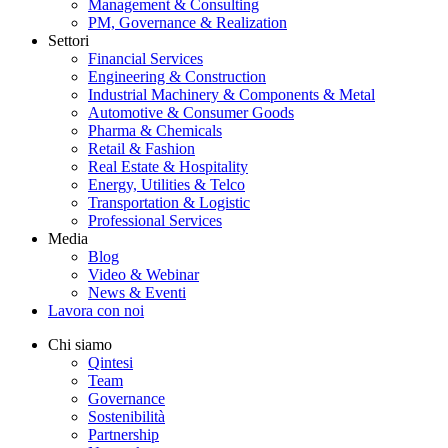
Management & Consulting
PM, Governance & Realization
Settori
Financial Services
Engineering & Construction
Industrial Machinery & Components & Metal
Automotive & Consumer Goods
Pharma & Chemicals
Retail & Fashion
Real Estate & Hospitality
Energy, Utilities & Telco
Transportation & Logistic
Professional Services
Media
Blog
Video & Webinar
News & Eventi
Lavora con noi
Chi siamo
Qintesi
Team
Governance
Sostenibilità
Partnership