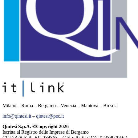
Milano – Roma – Bergamo – Venezia – Mantova – Brescia
info@qintesi.it
–
qintesi@pec.it
Qintesi S.p.A. ©Copyright 2026
Iscritta al Registro delle Imprese di Bergamo
CCIAA/R.E.A. BG 284863 – C.F. e Partita IVA: 02384970162 –