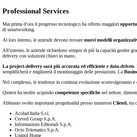
Professional Services
Mai prima d’ora il progresso tecnologico ha offerto maggiori
opportu
di smartworking.
Al loro interno, le aziende devono trovare
nuovi modelli organizzativi
All’esterno, le aziende richiedono sempre di più la capacità gestire
delivery con soluzioni chiavi in mano.
La project-delivery sarà più accurata ed efficiente e data-driven
.
semplificherà e migliorerà il monitoraggio delle prestazioni. La
Busine
Nel complesso, le tendenze in continua evoluzione sconvolgeranno e cam
Qintesi ha inoltre acquisito
competenze specifiche
nel settore, dimost
Abbiamo svolto importanti progettualità presso numerosi
Clienti
, tra 
Acolad Italia S.r.l.
Cerved Group S.p.A.
Informazioni Editoriali S.p.A.
Octo Telematics S.p.A.
Unipol Home