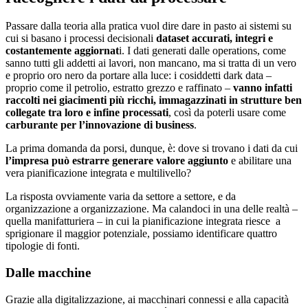
Passare dalla teoria alla pratica vuol dire dare in pasto ai sistemi su
cui si basano i processi decisionali
dataset accurati, integri e
costantemente aggiornat
i. I dati generati dalle operations, come
sanno tutti gli addetti ai lavori, non mancano, ma si tratta di un vero
e proprio oro nero da portare alla luce: i cosiddetti dark data –
proprio come il petrolio, estratto grezzo e raffinato –
vanno infatti
raccolti nei giacimenti più ricchi, immagazzinati in strutture ben
collegate tra loro e infine processati
, così da poterli usare come
carburante per l’innovazione di business
.
La prima domanda da porsi, dunque, è: dove si trovano i dati da cui
l’impresa può estrarre generare valore aggiunto
e abilitare una
vera pianificazione integrata e multilivello?
La risposta ovviamente varia da settore a settore, e da
organizzazione a organizzazione. Ma calandoci in una delle realtà –
quella manifatturiera – in cui la pianificazione integrata riesce a
sprigionare il maggior potenziale, possiamo identificare quattro
tipologie di fonti.
Dalle macchine
Grazie alla digitalizzazione, ai macchinari connessi e alla capacità