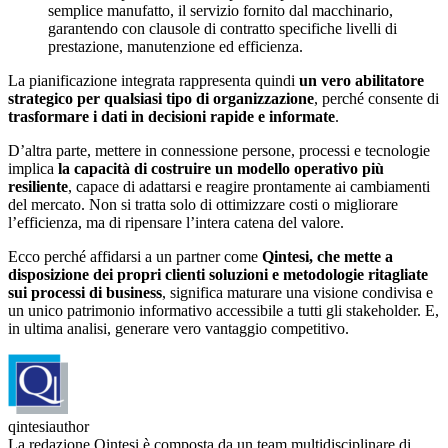
semplice manufatto, il servizio fornito dal macchinario,
garantendo con clausole di contratto specifiche livelli di
prestazione, manutenzione ed efficienza.
La pianificazione integrata rappresenta quindi
un vero abilitatore
strategico per qualsiasi tipo di organizzazione
, perché consente di
trasformare i dati in decisioni rapide e informate
.
D’altra parte, mettere in connessione persone, processi e tecnologie
implica
la capacità di costruire un modello operativo più
resiliente
, capace di adattarsi e reagire prontamente ai cambiamenti
del mercato. Non si tratta solo di ottimizzare costi o migliorare
l’efficienza, ma di ripensare l’intera catena del valore.
Ecco perché affidarsi a un partner come
Qintesi, che mette a
disposizione dei propri clienti soluzioni e metodologie ritagliate
sui processi di business
, significa maturare una visione condivisa e
un unico patrimonio informativo accessibile a tutti gli stakeholder. E,
in ultima analisi, generare vero vantaggio competitivo.
qintesiauthor
La redazione Qintesi è composta da un team multidisciplinare di