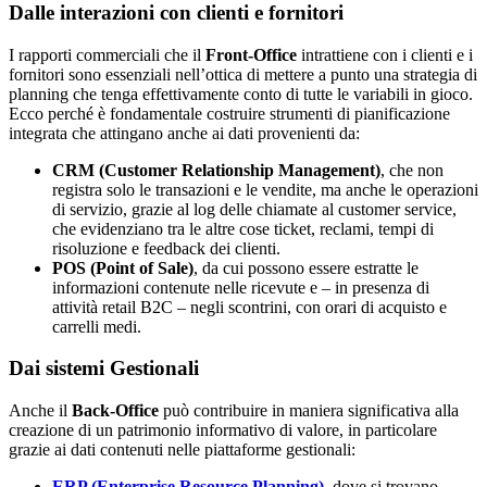
Dalle interazioni con clienti e fornitori
I rapporti commerciali che il
Front-Office
intrattiene con i clienti e i
fornitori sono essenziali nell’ottica di mettere a punto una strategia di
planning che tenga effettivamente conto di tutte le variabili in gioco.
Ecco perché è fondamentale costruire strumenti di pianificazione
integrata che attingano anche ai dati provenienti da:
CRM (Customer Relationship Management)
, che non
registra solo le transazioni e le vendite, ma anche le operazioni
di servizio, grazie al log delle chiamate al customer service,
che evidenziano tra le altre cose ticket, reclami, tempi di
risoluzione e feedback dei clienti.
POS (Point of Sale)
, da cui possono essere estratte le
informazioni contenute nelle ricevute e – in presenza di
attività retail B2C – negli scontrini, con orari di acquisto e
carrelli medi.
Dai sistemi Gestionali
Anche il
Back-Office
può contribuire in maniera significativa alla
creazione di un patrimonio informativo di valore, in particolare
grazie ai dati contenuti nelle piattaforme gestionali:
ERP (Enterprise Resource Planning)
, dove si trovano