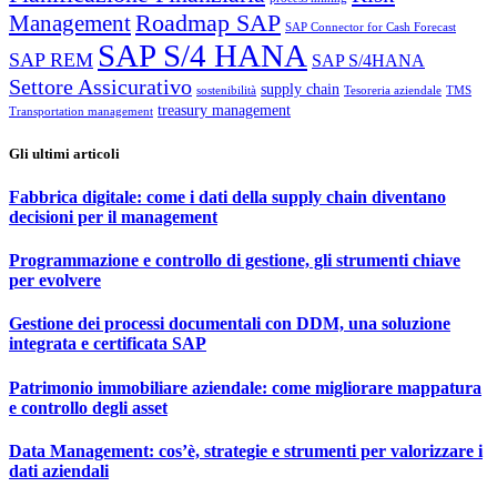
Roadmap SAP
Management
SAP Connector for Cash Forecast
SAP S/4 HANA
SAP REM
SAP S/4HANA
Settore Assicurativo
supply chain
sostenibilità
Tesoreria aziendale
TMS
treasury management
Transportation management
Gli ultimi articoli
Fabbrica digitale: come i dati della supply chain diventano
decisioni per il management
Programmazione e controllo di gestione, gli strumenti chiave
per evolvere
Gestione dei processi documentali con DDM, una soluzione
integrata e certificata SAP
Patrimonio immobiliare aziendale: come migliorare mappatura
e controllo degli asset
Data Management: cos’è, strategie e strumenti per valorizzare i
dati aziendali