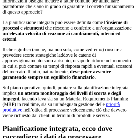
informazioni bisogna mettere a fattor comune per alimentare
piattaforme che siano in grado di garantire il corretto funzionamento
di questo approccio?
La pianificazione integrata può essere definita come
l’insieme di
processi e strumenti
che riescono a conferire a un’organizzazione
un’elevata velocità di reazione ai cambiamenti, interni ed
esterni
.
Il che significa (anche, ma non solo, come vedremo) riuscire a
prevedere scorte strategiche laddove le catene di
approvvigionamento sono a rischio, o saperle ridurre nel momento
in cui si può contare su tempi di risposta rapidi a eventuali scossoni
del mercato. Il tutto, naturalmente,
deve poter avvenire
garantendo sempre un equilibrio finanziario
.
Sul piano operativo, quindi, puntare sulla pianificazione integrata
implica
un attento monitoraggio dei livelli di scorta e degli
impegni
, facendo leva sia su un Material Requirements Planning
(MRP) in real time, sia su un’adeguata gestione delle
priorità
produttive
nell’ottica di processare velocemente ciò che davvero
viene richiesto dai clienti in termini di prodotti e servizi.
Pianificazione integrata, ecco dove
raccogliere i dati da processare