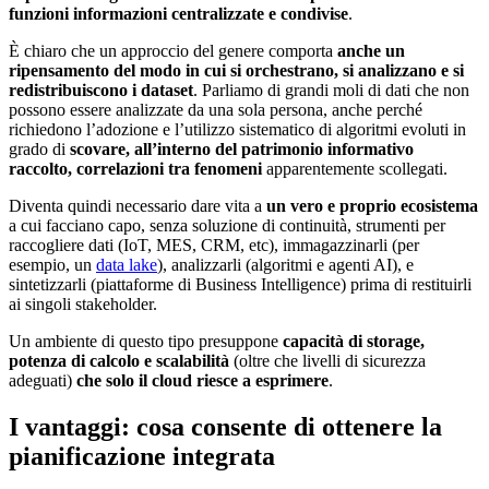
funzioni informazioni centralizzate e condivise
.
È chiaro che un approccio del genere comporta
anche un
ripensamento del modo in cui si orchestrano, si analizzano e si
redistribuiscono i dataset
. Parliamo di grandi moli di dati che non
possono essere analizzate da una sola persona, anche perché
richiedono l’adozione e l’utilizzo sistematico di algoritmi evoluti in
grado di
scovare, all’interno del patrimonio informativo
raccolto, correlazioni tra fenomeni
apparentemente scollegati.
Diventa quindi necessario dare vita a
un vero e proprio ecosistema
a cui facciano capo, senza soluzione di continuità, strumenti per
raccogliere dati (IoT, MES, CRM, etc), immagazzinarli (per
esempio, un
data lake
), analizzarli (algoritmi e agenti AI), e
sintetizzarli (piattaforme di Business Intelligence) prima di restituirli
ai singoli stakeholder.
Un ambiente di questo tipo presuppone
capacità di storage,
potenza di calcolo e scalabilità
(oltre che livelli di sicurezza
adeguati)
che solo il cloud riesce a esprimere
.
I vantaggi: cosa consente di ottenere la
pianificazione integrata