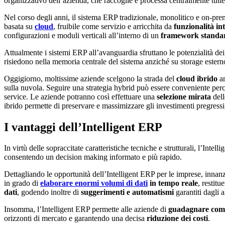
organizzativo dell’azienda, che raccoglie e processa centralmente tutte
Nel corso degli anni, il sistema ERP tradizionale, monolitico e on-pre
basata su
cloud
, fruibile come servizio e arricchita da
funzionalità int
configurazioni e moduli verticali all’interno di un
framework standar
Attualmente i sistemi ERP all’avanguardia sfruttano le potenzialità de
risiedono nella memoria centrale del sistema anziché su storage ester
Oggigiorno, moltissime aziende scelgono la strada del
cloud ibrido
an
sulla nuvola. Seguire una strategia hybrid può essere conveniente perché
service. Le aziende potranno così effettuare una
selezione mirata
dell
ibrido permette di preservare e massimizzare gli investimenti pregressi
I vantaggi dell’Intelligent ERP
In virtù delle sopraccitate caratteristiche tecniche e strutturali, l’Inte
consentendo un decision making informato e più rapido.
Dettagliando le opportunità dell’Intelligent ERP per le imprese, innan
in grado di
elaborare enormi volumi di dati
in tempo reale
, restit
dati
, godendo inoltre di
suggerimenti e automatismi
garantiti dagli 
Insomma, l’Intelligent ERP permette alle aziende di
guadagnare comp
orizzonti di mercato e garantendo una decisa
riduzione dei costi
.