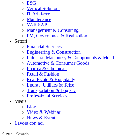
ESG
Vertical Solutions
IT Advisory
Maintenance
VAR SAP
Management & Consulting
PM, Governance & Realization
Settori
Financial Services
Engineering & Construction
Industrial Machinery & Components & Metal
Automotive & Consumer Goods
Pharma & Chemicals
Retail & Fashion
Real Estate & Hospitality
Energy, Utilities & Telco
Transportation & Logistic
Professional Services
Media
Blog
Video & Webinar
News & Eventi
Lavora con noi
Cerca