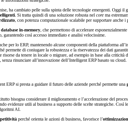
 le informazioni strategiche.
mise, ha cambiato pelle sulla spinta delle tecnologie emergenti. Oggi i
elligenti
. Si tratta quindi di una soluzione robusta nel
core
ma estremamen
dizzato
, con potenza computazionale scalabile per supportare anche i p
i
database in-memory
, che permettono di accelerare esponenzialmente l
no, garantendo così accesso immediato e analisi velocissime.
che per lo ERP, mantenendo alcune componenti della piattaforma all’int
 permette di coniugare la robustezza e la riservatezza dei dati garantite 
e risorse da tenere in locale o migrare, ad esempio in base alla criticità d
, senza rinunciare all’innovazione dell’Intelligent ERP basato su cloud.
lligent ERP si presta a guidare il futuro delle aziende perché permette una
zitutto bisogna considerare il miglioramento e l’accelerazione del proces
uendo evidenze utili al business a supporto delle scelte strategiche. Così
algoritmi AI.
etitività
perché orienta le azioni di business, favorisce l’
ottimizzazion