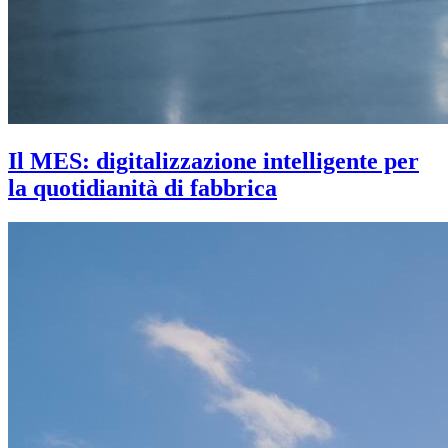
Il MES: digitalizzazione intelligente per
la quotidianità di fabbrica