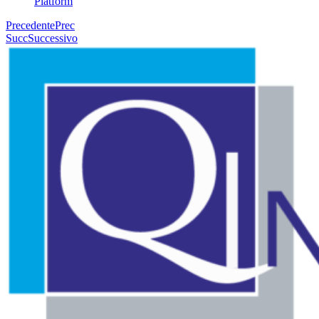
Platform
Precedente
Prec
Succ
Successivo