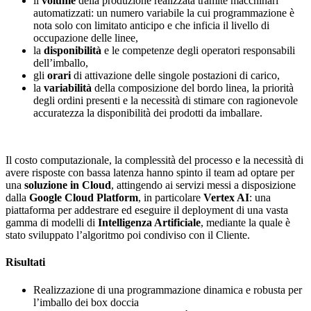
il
volume
della produzione realizzata tramite macchinari
automatizzati: un numero variabile la cui programmazione è
nota solo con limitato anticipo e che inficia il livello di
occupazione delle linee,
la
disponibilità
e le competenze degli operatori responsabili
dell’imballo,
gli
orari
di attivazione delle singole postazioni di carico,
la
variabilità
della composizione del bordo linea, la priorità
degli ordini presenti e la necessità di stimare con ragionevole
accuratezza la disponibilità dei prodotti da imballare.
Il costo computazionale, la complessità del processo e la necessità di
avere risposte con bassa latenza hanno spinto il team ad optare per
una
soluzione in Cloud
, attingendo ai servizi messi a disposizione
dalla
Google Cloud Platform
, in particolare
Vertex AI
: una
piattaforma per addestrare ed eseguire il deployment di una vasta
gamma di modelli di
Intelligenza Artificiale
, mediante la quale è
stato sviluppato l’algoritmo poi condiviso con il Cliente.
Risultati
Realizzazione di una programmazione dinamica e robusta per
l’imballo dei box doccia