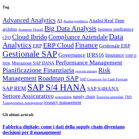
Tag
Advanced Analytics
AI
Analisi Real Time
Analisi predittiva
Big Data Analysis
archibus
business intelligence
Assistenti Virtuali
Data
Cloud Ibrido
Compliance Aziendale
CFO
Analytics
Finance
ERP Cloud
ERP
Gestionale ERP
Gestionale SAP
Governance
IFRS16
Insurance
IORP II
Performance Management
Migrazione SAP HANA
MDK
Pianificazione Finanziaria
Risk
process mining
Roadmap SAP
Management
SAP Connector for Cash Forecast
SAP S/4 HANA
SAP REM
SAP S/4HANA
Settore Assicurativo
supply chain
sostenibilità
Tesoreria aziendale
TMS
treasury management
Transportation management
Gli ultimi articoli
Fabbrica digitale: come i dati della supply chain diventano
decisioni per il management