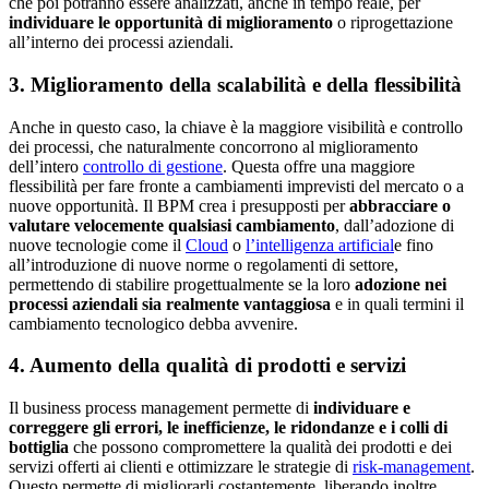
che poi potranno essere analizzati, anche in tempo reale, per
individuare le opportunità di miglioramento
o riprogettazione
all’interno dei processi aziendali.
3. Miglioramento della scalabilità e della flessibilità
Anche in questo caso, la chiave è la maggiore visibilità e controllo
dei processi, che naturalmente concorrono al miglioramento
dell’intero
controllo di gestione
. Questa offre una maggiore
flessibilità per fare fronte a cambiamenti imprevisti del mercato o a
nuove opportunità. Il BPM crea i presupposti per
abbracciare o
valutare velocemente qualsiasi cambiamento
, dall’adozione di
nuove tecnologie come il
Cloud
o
l’intelligenza artificial
e fino
all’introduzione di nuove norme o regolamenti di settore,
permettendo di stabilire progettualmente se la loro
adozione nei
processi aziendali sia realmente vantaggiosa
e in quali termini il
cambiamento tecnologico debba avvenire.
4. Aumento della qualità di prodotti e servizi
Il business process management permette di
individuare e
correggere gli errori, le inefficienze, le ridondanze e i colli di
bottiglia
che possono compromettere la qualità dei prodotti e dei
servizi offerti ai clienti e ottimizzare le strategie di
risk-management
.
Questo permette di migliorarli costantemente, liberando inoltre