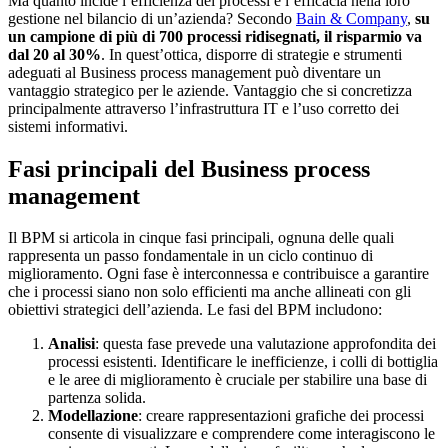
Ma quanto incide l’efficienza dei processi e l’efficacia nella loro
gestione nel bilancio di un’azienda? Secondo
Bain & Company
,
su
un campione di più di 700 processi ridisegnati, il risparmio va
dal 20 al 30%
. In quest’ottica, disporre di strategie e strumenti
adeguati al Business process management può diventare un
vantaggio strategico per le aziende. Vantaggio che si concretizza
principalmente attraverso l’infrastruttura IT e l’uso corretto dei
sistemi informativi.
Fasi principali del Business process
management
Il BPM si articola in cinque fasi principali, ognuna delle quali
rappresenta un passo fondamentale in un ciclo continuo di
miglioramento. Ogni fase è interconnessa e contribuisce a garantire
che i processi siano non solo efficienti ma anche allineati con gli
obiettivi strategici dell’azienda. Le fasi del BPM includono:
Analisi
: questa fase prevede una valutazione approfondita dei
processi esistenti. Identificare le inefficienze, i colli di bottiglia
e le aree di miglioramento è cruciale per stabilire una base di
partenza solida.
Modellazione
: creare rappresentazioni grafiche dei processi
consente di visualizzare e comprendere come interagiscono le