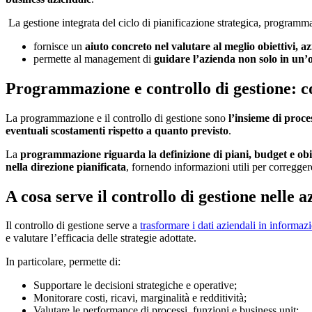
La gestione integrata del ciclo di pianificazione strategica, programmaz
fornisce un
aiuto concreto nel valutare al meglio obiettivi, a
permette al management di
guidare l’azienda non solo in un’o
Programmazione e controllo di gestione: c
La programmazione e il controllo di gestione sono
l’insieme di proces
eventuali scostamenti rispetto a quanto previsto
.
La
programmazione riguarda la definizione di piani, budget e obiet
nella direzione pianificata
, fornendo informazioni utili per corregge
A cosa serve il controllo di gestione nelle 
Il controllo di gestione serve a
trasformare i dati aziendali in informazio
e valutare l’efficacia delle strategie adottate.
In particolare, permette di:
Supportare le decisioni strategiche e operative;
Monitorare costi, ricavi, marginalità e redditività;
Valutare le performance di processi, funzioni e business unit;