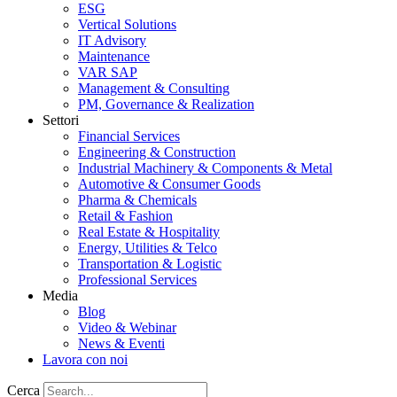
ESG
Vertical Solutions
IT Advisory
Maintenance
VAR SAP
Management & Consulting
PM, Governance & Realization
Settori
Financial Services
Engineering & Construction
Industrial Machinery & Components & Metal
Automotive & Consumer Goods
Pharma & Chemicals
Retail & Fashion
Real Estate & Hospitality
Energy, Utilities & Telco
Transportation & Logistic
Professional Services
Media
Blog
Video & Webinar
News & Eventi
Lavora con noi
Cerca