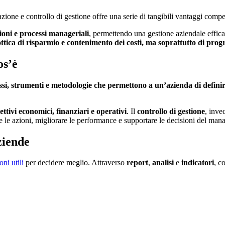
ione e controllo di gestione offre una serie di tangibili vantaggi compet
zioni e processi manageriali
, permettendo una gestione aziendale effica
ttica di risparmio e contenimento dei costi, ma soprattutto di progr
os’è
si, strumenti e metodologie che permettono a un’azienda di definire 
tivi economici, finanziari e operativi
. Il
controllo di gestione
, inve
re le azioni, migliorare le performance e supportare le decisioni del ma
aziende
ni utili
per decidere meglio. Attraverso
report
,
analisi
e
indicatori
, c