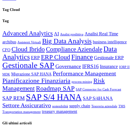
Tag Cloud
Tag
Advanced Analytics
AI
Analisi Real Time
Analisi predittiva
Big Data Analysis
archibus
business intelligence
Assistenti Virtuali
Data
Cloud Ibrido
Compliance Aziendale
CFO
Analytics
Finance
ERP Cloud
ERP
Gestionale ERP
Gestionale SAP
Governance
IFRS16
Insurance
IORP II
Performance Management
Migrazione SAP HANA
MDK
Pianificazione Finanziaria
Risk
process mining
Roadmap SAP
Management
SAP Connector for Cash Forecast
SAP S/4 HANA
SAP REM
SAP S/4HANA
Settore Assicurativo
supply chain
sostenibilità
Tesoreria aziendale
TMS
treasury management
Transportation management
Gli ultimi articoli