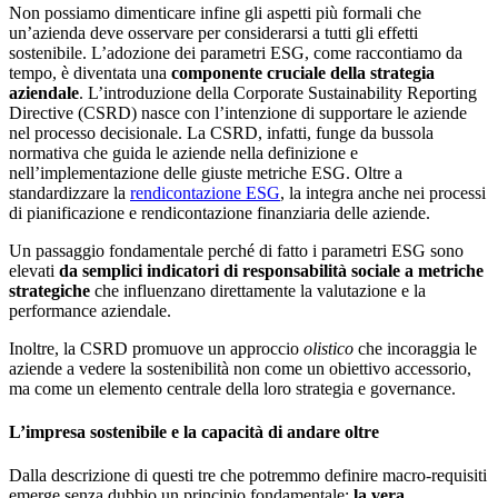
Non possiamo dimenticare infine gli aspetti più formali che
un’azienda deve osservare per considerarsi a tutti gli effetti
sostenibile. L’adozione dei parametri ESG, come raccontiamo da
tempo, è diventata una
componente cruciale della strategia
aziendale
. L’introduzione della Corporate Sustainability Reporting
Directive (CSRD) nasce con l’intenzione di supportare le aziende
nel processo decisionale. La CSRD, infatti, funge da bussola
normativa che guida le aziende nella definizione e
nell’implementazione delle giuste metriche ESG. Oltre a
standardizzare la
rendicontazione ESG
, la integra anche nei processi
di pianificazione e rendicontazione finanziaria delle aziende.
Un passaggio fondamentale perché di fatto i parametri ESG sono
elevati
da semplici indicatori di responsabilità sociale a metriche
strategiche
che influenzano direttamente la valutazione e la
performance aziendale.
Inoltre, la CSRD promuove un approccio
olistico
che incoraggia le
aziende a vedere la sostenibilità non come un obiettivo accessorio,
ma come un elemento centrale della loro strategia e governance.
L’impresa sostenibile e la capacità di andare oltre
Dalla descrizione di questi tre che potremmo definire macro-requisiti
emerge senza dubbio un principio fondamentale:
la vera