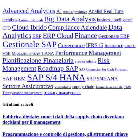
Advanced Analytics
AI
Analisi Real Time
Analisi predittiva
Big Data Analysis
archibus
business intelligence
Assistenti Virtuali
Data
Cloud Ibrido
Compliance Aziendale
CFO
Analytics
Finance
ERP Cloud
ERP
Gestionale ERP
Gestionale SAP
Governance
IFRS16
Insurance
IORP II
Performance Management
Migrazione SAP HANA
MDK
Pianificazione Finanziaria
Risk
process mining
Roadmap SAP
Management
SAP Connector for Cash Forecast
SAP S/4 HANA
SAP REM
SAP S/4HANA
Settore Assicurativo
supply chain
sostenibilità
Tesoreria aziendale
TMS
treasury management
Transportation management
Gli ultimi articoli
Fabbrica digitale: come i dati della supply chain diventano
decisioni per il management
Programmazione e controllo di gestione, gli strumenti chiave