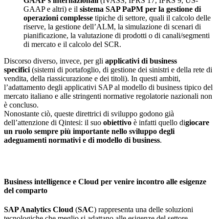
GAAP’s internazionali
(IVASS, IFRS 17, IFRS 9, US-
GAAP e altri) e il
sistema SAP PaPM per la gestione di
operazioni complesse
tipiche di settore, quali il calcolo delle
riserve, la gestione dell’ALM, la simulazione di scenari di
pianificazione, la valutazione di prodotti o di canali/segmenti
di mercato e il calcolo del SCR.
Discorso diverso, invece, per gli
applicativi di business
specifici
(sistemi di portafoglio, di gestione dei sinistri e della rete di
vendita, della riassicurazione e dei titoli). In questi ambiti,
l’adattamento degli applicativi SAP al modello di business tipico del
mercato italiano e alle stringenti normative regolatorie nazionali non
è concluso.
Nonostante ciò, queste direttrici di sviluppo godono già
dell’attenzione di Qintesi: il suo
obiettivo
è infatti quello di
giocare
un ruolo sempre più importante nello sviluppo degli
adeguamenti normativi e di modello di business
.
Business intelligence e Cloud per venire incontro alle esigenze
del comparto
SAP Analytics Cloud
(
SAC
) rappresenta una delle soluzioni
tecnologiche che meglio si adattano alle esigenze del settore