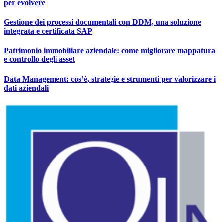
per evolvere
Gestione dei processi documentali con DDM, una soluzione
integrata e certificata SAP
Patrimonio immobiliare aziendale: come migliorare mappatura
e controllo degli asset
Data Management: cos’è, strategie e strumenti per valorizzare i
dati aziendali