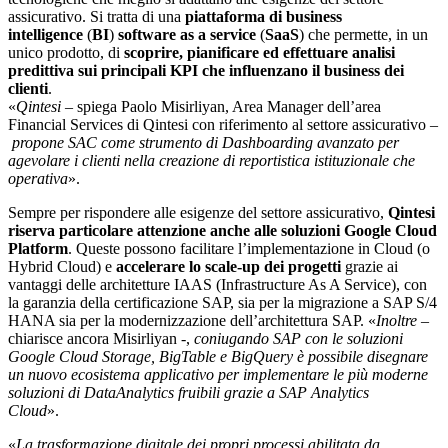
assicurativo. Si tratta di una
piattaforma di business
intelligence
(
BI
)
software as a service
(
SaaS
) che permette, in un
unico prodotto, di
scoprire, pianificare ed effettuare analisi
predittiva sui principali KPI che influenzano il business dei
clienti
.
«
Qintesi
– spiega Paolo Misirliyan, Area Manager dell’area
Financial Services di Qintesi con riferimento al settore assicurativo –
propone SAC come strumento di Dashboarding avanzato per
agevolare i clienti nella creazione di reportistica istituzionale che
operativa
».
Sempre per rispondere alle esigenze del settore assicurativo,
Qintesi
riserva particolare attenzione anche alle soluzioni Google Cloud
Platform
. Queste possono facilitare l’implementazione in Cloud (o
Hybrid Cloud) e
accelerare lo scale-up dei progetti
grazie ai
vantaggi delle architetture IAAS (Infrastructure As A Service), con
la garanzia della certificazione SAP, sia per la migrazione a SAP S/4
HANA sia per la modernizzazione dell’architettura SAP. «
Inoltre
–
chiarisce ancora Misirliyan -,
coniugando SAP con le soluzioni
Google Cloud Storage, BigTable e BigQuery è possibile disegnare
un nuovo ecosistema applicativo per implementare le più moderne
soluzioni di DataAnalytics fruibili grazie a SAP Analytics
Cloud
».
«
La trasformazione digitale dei propri processi abilitata da