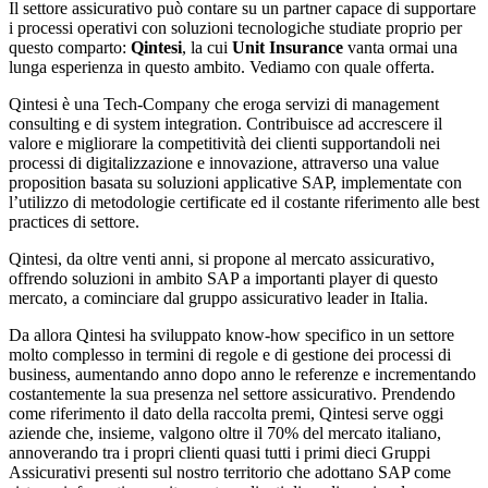
Il settore assicurativo può contare su un partner capace di supportare
i processi operativi con soluzioni tecnologiche studiate proprio per
questo comparto:
Qintesi
, la cui
Unit Insurance
vanta ormai una
lunga esperienza in questo ambito. Vediamo con quale offerta.
Qintesi è una Tech-Company che eroga servizi di management
consulting e di system integration. Contribuisce ad accrescere il
valore e migliorare la competitività dei clienti supportandoli nei
processi di digitalizzazione e innovazione, attraverso una value
proposition basata su soluzioni applicative SAP, implementate con
l’utilizzo di metodologie certificate ed il costante riferimento alle best
practices di settore.
Qintesi, da oltre venti anni, si propone al mercato assicurativo,
offrendo soluzioni in ambito SAP a importanti player di questo
mercato, a cominciare dal gruppo assicurativo leader in Italia.
Da allora Qintesi ha sviluppato know-how specifico in un settore
molto complesso in termini di regole e di gestione dei processi di
business, aumentando anno dopo anno le referenze e incrementando
costantemente la sua presenza nel settore assicurativo. Prendendo
come riferimento il dato della raccolta premi, Qintesi serve oggi
aziende che, insieme, valgono oltre il 70% del mercato italiano,
annoverando tra i propri clienti quasi tutti i primi dieci Gruppi
Assicurativi presenti sul nostro territorio che adottano SAP come