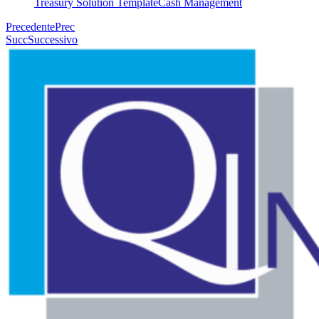
Treasury Solution Template
Cash Management
Precedente
Prec
Succ
Successivo