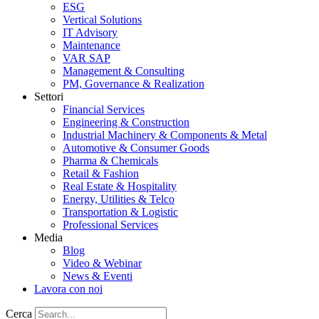
ESG
Vertical Solutions
IT Advisory
Maintenance
VAR SAP
Management & Consulting
PM, Governance & Realization
Settori
Financial Services
Engineering & Construction
Industrial Machinery & Components & Metal
Automotive & Consumer Goods
Pharma & Chemicals
Retail & Fashion
Real Estate & Hospitality
Energy, Utilities & Telco
Transportation & Logistic
Professional Services
Media
Blog
Video & Webinar
News & Eventi
Lavora con noi
Cerca