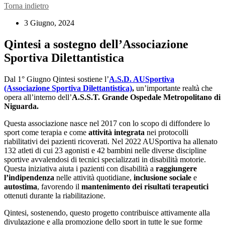
Torna indietro
3 Giugno, 2024
Qintesi a sostegno dell’Associazione
Sportiva Dilettantistica
Dal 1° Giugno Qintesi sostiene l’
A.S.D. AUSportiva
(Associazione Sportiva Dilettantistica)
,
un’importante realtà che
opera all’interno dell’
A.S.S.T. Grande Ospedale Metropolitano di
Niguarda.
Questa associazione nasce nel 2017 con lo scopo di diffondere lo
sport come terapia e come
attività integrata
nei protocolli
riabilitativi dei pazienti ricoverati. Nel 2022 AUSportiva ha allenato
132 atleti di cui 23 agonisti e 42 bambini nelle diverse discipline
sportive avvalendosi di tecnici specializzati in disabilità motorie.
Questa iniziativa aiuta i pazienti con disabilità a
raggiungere
l’indipendenza
nelle attività quotidiane,
inclusione sociale
e
autostima
, favorendo il
mantenimento dei risultati terapeutici
ottenuti durante la riabilitazione.
Qintesi, sostenendo, questo progetto contribuisce attivamente alla
divulgazione e alla promozione dello sport in tutte le sue forme