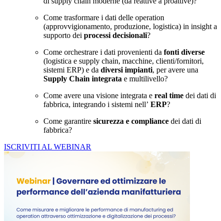
di supply chain moderne (da reattive a proattive)?
Come trasformare i dati delle operation
(approvvigionamento, produzione, logistica) in insight a
supporto dei
processi decisionali
?
Come orchestrare i dati provenienti da
fonti diverse
(logistica e supply chain, macchine, clienti/fornitori,
sistemi ERP) e da
diversi impianti
, per avere una
Supply Chain integrata
e multilivello?
Come avere una visione integrata e
real time
dei dati di
fabbrica, integrando i sistemi nell’
ERP
?
Come garantire
sicurezza e compliance
dei dati di
fabbrica?
ISCRIVITI AL WEBINAR