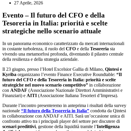
27 Aprile, 2026
Evento – Il futuro del CFO e della
Tesoreria in Italia: priorità e scelte
strategiche nello scenario attuale
In un panorama economico caratterizzato da mercati internazionali
in costante turbolenza, il ruolo del
CFO
e della
Tesoreria
sta
vivendo una metamorfosi profonda, diventando il pilastro centrale
della resilienza e della strategia aziendale.
Il 23 giugno, presso l’Hotel Excelsior Gallia di Milano,
Qintesi e
Kyriba
organizzano l’evento Finance Executive Roundtable:
“Il
futuro del CFO e della Tesoreria in Italia: priorità e scelte
strategiche nel nuovo scenario competitivo”
in collaborazione
con
ANDAF
(Associazione Nazionale Direttori Amministrativi e
Finanziari)
e
AITI
(Associazione Italiana Tesorieri d’Impresa).
Durante l’incontro presenteremo in anteprima i risultati della survey
nazionale
“Il futuro della Tesoreria in Italia”
condotta da Qintesi
in collaborazione con ANDAF e AITI. Sarà un’occasione unica di
confronto attivo tra i principali player del settore per discutere di
scenari predittivi
, gestione della liquidità tramite l’
Intelligenza