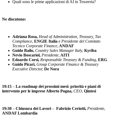
Quali sono le prime applicazioni di AI in Tesoreria?
Ne discutono:
Adriana Rosa,
Head of Administration, Treasury, Tax
Compliance
,
ENGIE Italia
e
Presidente del Comitato
Tecnico Corporate Finance
,
ANDAF
Guido Bailo,
Country Sales Manager Ital
y,
Kyriba
Nevio Boscariol,
Presidente
,
AITI
Edoardo Corsi,
Responsabile Treasury & Funding
,
ERG
Guido Picari,
Group Corporate Finance & Treasury
Executive Director,
De Nora
19:15
–
La roadmap dei prossimi mesi: priorità e piani di
intervento per le imprese
Alberto Pogna,
CEO
,
Qintesi
19:30
–
Chiusura dei Lavori
–
Fabrizio Ceriotti,
Presidente
,
ANDAF Lombardia