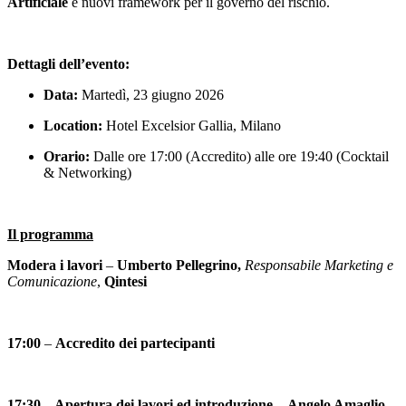
Artificiale
e nuovi framework per il governo del rischio.
Dettagli dell’evento:
Data:
Martedì, 23 giugno 2026
Location:
Hotel Excelsior Gallia, Milano
Orario:
Dalle ore 17:00 (Accredito) alle ore 19:40 (Cocktail
& Networking)
Il programma
Modera i lavori
–
Umberto Pellegrino,
Responsabile Marketing e
Comunicazione
,
Qintesi
17:00
–
Accredito dei partecipanti
17:30
–
Apertura dei lavori ed introduzione
–
Angelo Amaglio,